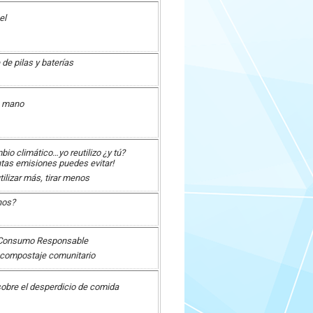
el
de pilas y baterías
a mano
bio climático…yo reutilizo ¿y tú?
tas emisiones puedes evitar!
lizar más, tirar menos
nos?
Consumo Responsable
compostaje comunitario
obre el desperdicio de comida