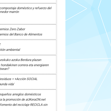
compostaje doméstico y refuerzo del
enedor marrón
remios Zero Zabor
remios del Banco de Alimentos
2
tión ambiental
. eskuko azoka Berdura plazan
 hondakinen sorrera eta energiaren
txean?
Residuos = +Acción SOCIAL
unda vida'
pequeños arreglos domésticos
a la promoción de aUKeraON.net
omento del reciclaje RECICLA sin