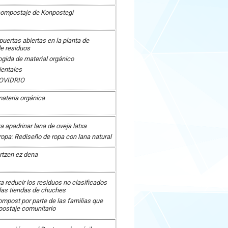
e compostaje de Konpostegi
uertas abiertas en la planta de
de residuos
gida de material orgánico
ientales
OVIDRIO
materia orgánica
 apadrinar lana de oveja latxa
ropa: Rediseño de ropa con lana natural
rtzen ez dena
 reducir los residuos no clasificados
 las tiendas de chuches
mpost por parte de las familias que
postaje comunitario