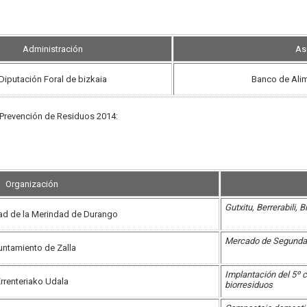
Administración
As
Diputación Foral de bizkaia
Banco de Ali
Prevención de Residuos 2014:
Organización
Gutxitu, Berrerabili,
d de la Merindad de Durango
Mercado de Segunda
untamiento de Zalla
Implantación del 5º 
rrenteriako Udala
biorresiduos