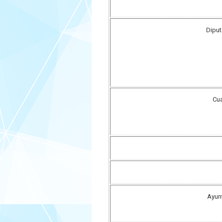
Diput
Cua
Ayun