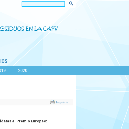
IOS
019
2020
idatas al Premio Europeo
: