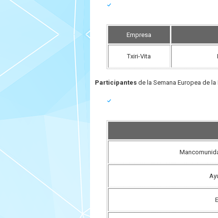
Empresa
Txiri-Vita
Participantes
de la Semana Europea de la 
Mancomunida
Ay
E