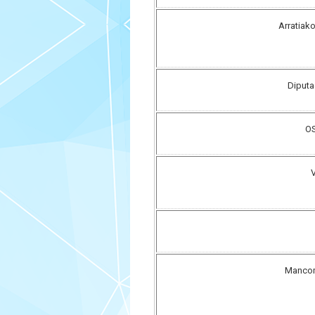
Arratiak
Diputa
OS
V
Mancom