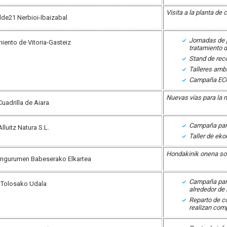
Visita a la planta d
lde21 Nerbioi-Ibaizabal
Jornadas de p
iento de Vitoria-Gasteiz
tratamiento 
Stand de reco
Talleres amb
Campaña EC
Nuevas vías para la 
Cuadrilla de Aiara
Campaña para
Alluitz Natura S.L.
Taller de eko
Hondakinik onena so
ngurumen Babeserako Elkartea
Campaña para
Tolosako Udala
alrededor de
Reparto de co
realizan com