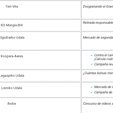
Txiri-Vita
Desgranando el Gran
Retirada responsable 
IES Mungia BHI
Elgoibarko Udala
Mercado de segund
Contra el cam
Koopera-Aeres
¡Calcula cuán
Campaña reuti
¿Cuántas bolsas me
Legazpiko Udala
Mercado de 
Lezoko Udala
Campaña de 
Ihobe
Concurso de vídeos s