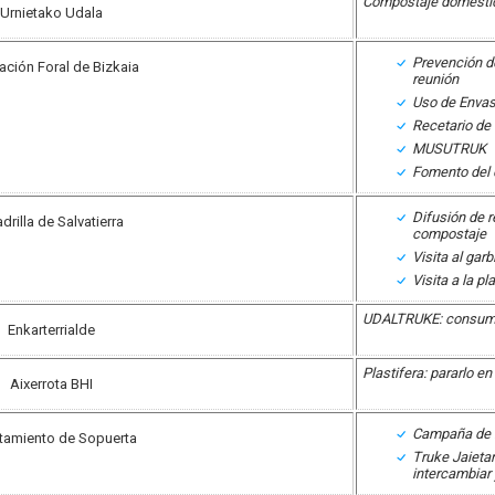
Compostaje domestic
Urnietako Udala
Prevención d
ación Foral de Bizkaia
reunión
Uso de Envas
Recetario de
MUSUTRUK
Fomento del 
Difusión de r
drilla de Salvatierra
compostaje
Visita al gar
Visita a la p
UDALTRUKE: consumo 
Enkarterrialde
Plastifera: pararlo e
Aixerrota BHI
Campaña de 
tamiento de Sopuerta
Truke Jaieta
intercambiar