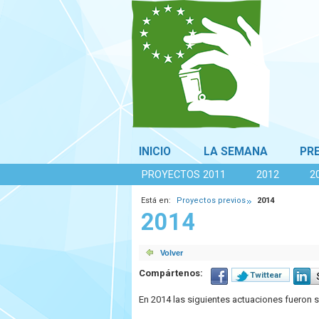
INICIO
LA SEMANA
PR
PROYECTOS 2011
2012
2
Está en:
Proyectos previos
2014
2014
Compártenos:
Twittear
En 2014 las siguientes actuaciones fueron 