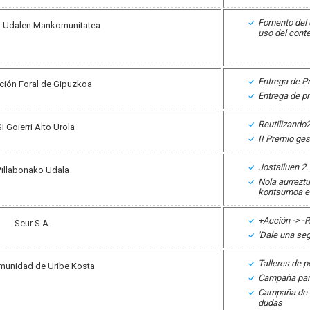
Fomento del 
o Udalen Mankomunitatea
uso del cont
Entrega de P
ción Foral de Gipuzkoa
Entrega de p
Reutilizando
I Goierri Alto Urola
II Premio ges
Jostailuen 2
illabonako Udala
Nola aurreztu
kontsumoa e
+Acción -> -
Seur S.A.
'Dale una seg
Talleres de 
unidad de Uribe Kosta
Campaña par
Campaña de f
dudas