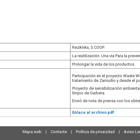
Rezikleta, S.COOP.
La reutilización: Una vía Para la prev
Prolongar la vida de los productos
Participación en el proyecto Waste W
tratamiento de Zamudio y desde el pu
Proyecto de sensibilización ambiental
limpio de Garbera.
Envió de nota de prensa con los obte
Enlace al archivo pdf
Mapa web
|
Contacte
|
Política de privacidad
|
Aviso Le