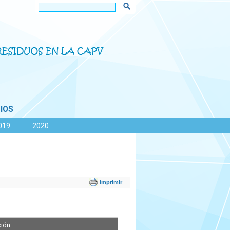
IOS
019
2020
ción