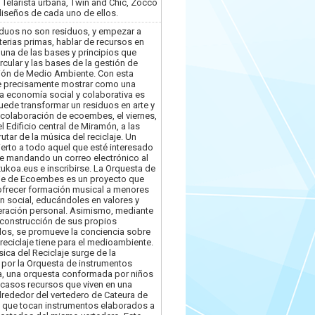
 Telarista urbana, Twin and Chic, Zocco
iseños de cada uno de ellos.
iduos no son residuos, y empezar a
erias primas, hablar de recursos en
 una de las bases y principios que
cular y las bases de la gestión de
ción de Medio Ambiente. Con esta
nde precisamente mostrar como una
a economía social y colaborativa es
uede transformar un residuos en arte y
 colaboración de ecoembes, el viernes,
l Edificio central de Miramón, a las
tar de la música del reciclaje. Un
ierto a todo aquel que esté interesado
se mandando un correo electrónico al
ukoa.eus e inscribirse. La Orquesta de
aje de Ecoembes es un proyecto que
ofrecer formación musical a menores
n social, educándoles en valores y
eración personal. Asimismo, mediante
a construcción de sus propios
dos, se promueve la conciencia sobre
 reciclaje tiene para el medioambiente.
ica del Reciclaje surge de la
 por la Orquesta de instrumentos
a, una orquesta conformada por niños
casos recursos que viven en una
rededor del vertedero de Cateura de
 que tocan instrumentos elaborados a