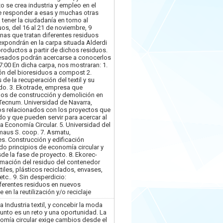
o se crea industria y empleo en el
 de responder a esas y muchas otras
tener la ciudadanía en torno al
uos, del 16 al 21 de noviembre, 9
s que tratan diferentes residuos
xpondrán en la carpa situada Alderdi
roductos a partir de dichos residuos.
resados podrán acercarse a conocerlos
7:00 En dicha carpa, nos mostraran: 1.
ón del bioresiduos a compost 2.
e la recuperación del textil y su
lado. 3. Ekotrade, empresa que
uos de construcción y demolición en
 Tecnum. Universidad de Navarra,
vos relacionados con los proyectos que
o y que pueden servir para acercar al
la Economía Circular. 5. Universidad del
Emaus S. coop. 7. Asmatu,
es. Construcción y edificación
do principios de economía circular y
de la fase de proyecto. 8. Ekorec-
mación del residuo del contenedor
xtiles, plásticos reciclados, envases,
c.. 9. Sin desperdicio:
ferentes residuos en nuevos
n la reutilización y/o reciclaje
a Industria textil, y concebir la moda
unto es un reto y una oportunidad. La
nomía circular exige cambios desde el