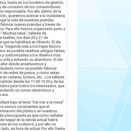
tos, hasta en los modelos de gestión,
y de consumo de los consumidores:
 responsable. Por ello dentro de la
ión, queremos acercar a la ciudadanía
rgar la vida de nuestras prendas
o fabricar nuevas prendas a través de
s. Para ello hemos organizado junto a
y “Muchas telas”, talleres de
je textiles, los días 20 y 21 de
a que se habilitará en Okendo. El día
lema “Segunda vida a los trajes típicos
o es posible reutilizar antigua faldas,
las y customizarlas a los diseños más
u vida y evitando su abandono. El día
taller donde enseñaremos y
udadanía como se pueden fabricar
r de redes de pesca, y como estas
en carteras, bolsos, etc.. Los talleres
partirán desde las 11:00-13:30 y de las
tuitos para todos los interesados, que
ndando un correo electrónico a
.eus.
ollará bajo el lema “Del mar a la mesa”
odos somos conscientes que el
minación del plástico en nuestros
ás preocupante ya que como señalan
de seguir en la senda actual habrá
ces en los océanos, y por ello no
lado, es hora de actuar. Por ello frente