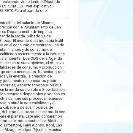
 reciclando vidrio junto al Diputado.
S ESPECIALES Twet explicativo
 RETO Para el partido que
ostenible del palacio de Miramar,
oración con el Ayuntamiento de San
de su Departamento de Impulso
ter de la Moda. Sábado 24 de
horas. El mundo de la industria textil
ria en el consumo de recursos, una de
contaminantes y de consumo de
calificado recientemente a la industria
ia ambiental. Los ODS de la Agenda
lecen entre sus objetivos, el objetivo
odalidades de consumo y producción
oge como necesarios: fomentar el uso
sos y la energía, la creación de
y, justamente remunerados y con
aborales; aspectos todos ellos que
en la moda sostenible o Slow fashion.
os recursos disponibles y por eso es
ustria cambie sus procesos, repiense
o, y situé la sostenibilidad y el
la cabecera de sus modelos de
va, debemos empezar a crear moda con
para el planeta. Este año contaremos
adores de moda sostenible: Akukuna,
, Errorstore, Fany Alonso, Kool, Las
r Alzaga, Maripuri Tijeritas, Mónica