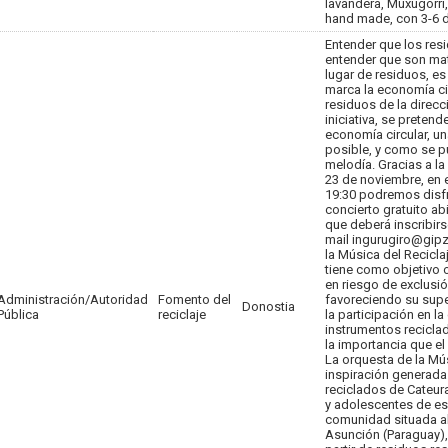
lavandera, Muxugorri,
hand made, con 3-6 d
Entender que los res
entender que son mat
lugar de residuos, es
marca la economía cir
residuos de la direc
iniciativa, se prete
economía circular, un
posible, y como se p
melodía. Gracias a la
23 de noviembre, en e
19:30 podremos disfru
concierto gratuito ab
que deberá inscribir
mail ingurugiro@gipz
la Música del Recicl
tiene como objetivo 
en riesgo de exclusió
Administración/Autoridad
Fomento del
favoreciendo su sup
Donostia
Pública
reciclaje
la participación en l
instrumentos recicla
la importancia que el
La orquesta de la Mús
inspiración generada
reciclados de Cateur
y adolescentes de es
comunidad situada al
Asunción (Paraguay),