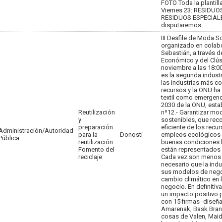
FOTO Toda la plantilla
Viernes 23: RESIDUO
RESIDUOS ESPECIALES
disputaremos
III Desfile de Moda S
organizado en colab
Sebastián, a través 
Económico y del Clús
noviembre a las 18:00 
es la segunda indust
las industrias más 
recursos y la ONU ha 
textil como emergenc
2030 de la ONU, estab
Reutilización
nº12.- Garantizar m
y
sostenibles, que rec
preparación
eficiente de los recur
Administración/Autoridad
para la
Donosti
empleos ecológicos 
Pública
reutilización
buenas condiciones l
Fomento del
están representados 
reciclaje
Cada vez son menos l
necesario que la ind
sus modelos de negoci
cambio climático en 
negocio. En definiti
un impacto positivo 
con 15 firmas -diseñ
Amarenak, Bask Brand
cosas de Valen, Maide