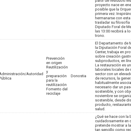
partir de residuos r
proyecto nace en en
posible que la Orque
primera vez. Inspiránd
hermanarse con esta 
trasladar su filosofía
Diputado Foral de Me
las 13:00 recibirá a l
trono.
El Departamento de 
la Diputación Foral d
Center, trabaja en pr
sobre creación gastr
Prevención
subproductos, en líne
en origen
La restauración es u
Reutilización
laborales locales de 
y
Administración/Autoridad
sector con un elevad
preparación
Donostia
Pública
de recursos, la gene
para la
habitualmente asociad
reutilización
necesario dar un pas
Fomento del
sostenible, y con obje
reciclaje
noviembre se organiz
sostenible, desde dis
producto, restaurante,
salud.
¿Qué se hace con la
cuidadosamente en c
pretende mostrar a l
tan sencillo como re