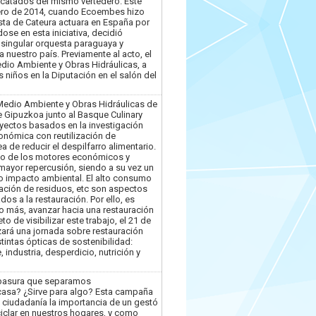
escatados del mismo vertedero. Este
ero de 2014, cuando Ecoembes hizo
sta de Cateura actuara en España por
ose en esta iniciativa, decidió
singular orquesta paraguaya y
 a nuestro país. Previamente al acto, el
dio Ambiente y Obras Hidráulicas, a
os niños en la Diputación en el salón del
Medio Ambiente y Obras Hidráulicas de
e Gipuzkoa junto al Basque Culinary
oyectos basados en la investigación
onómica con reutilización de
a de reducir el despilfarro alimentario.
no de los motores económicos y
mayor repercusión, siendo a su vez un
o impacto ambiental. El alto consumo
ración de residuos, etc son aspectos
os a la restauración. Por ello, es
o más, avanzar hacia una restauración
to de visibilizar este trabajo, el 21 de
ará una jornada sobre restauración
tintas ópticas de sostenibilidad:
 industria, desperdicio, nutrición y
 basura que separamos
asa? ¿Sirve para algo? Esta campaña
a ciudadanía la importancia de un gestó
ciclar en nuestros hogares, y como