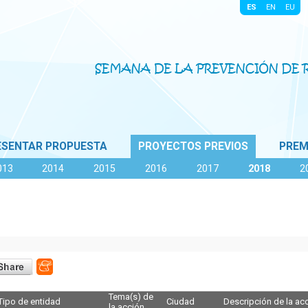
|
|
|
|
ESENTAR PROPUESTA
PROYECTOS PREVIOS
PREM
013
2014
2015
2016
2017
2018
2
Tema(s) de
Tipo de entidad
Ciudad
Descripción de la ac
la acción