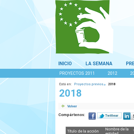
INICIO
LA SEMANA
PR
PROYECTOS 2011
2012
2
Está en:
Proyectos previos
2018
2018
Compártenos:
Twittear
Nombre de la
Título de la acción
entidad