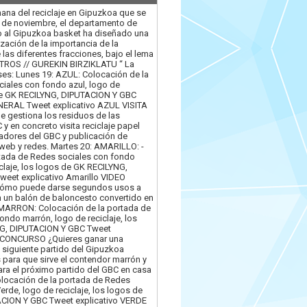
ana del reciclaje en Gipuzkoa que se
5 de noviembre, el departamento de
o al Gipuzkoa basket ha diseñado una
zación de la importancia de la
 las diferentes fracciones, bajo el lema
ROS // GUREKIN BIRZIKLATU “ La
es: Lunes 19: AZUL: Colocación de la
iales con fondo azul, logo de
 de GK RECILYNG, DIPUTACION Y GBC
NERAL Tweet explicativo AZUL VISITA
 gestiona los residuos de las
 y en concreto visita reciclaje papel
gadores del GBC y publicación de
 web y redes. Martes 20: AMARILLO: -
tada de Redes sociales con fondo
iclaje, los logos de GK RECILYNG,
eet explicativo Amarillo VIDEO
cómo puede darse segundos usos a
 un balón de baloncesto convertido en
: MARRON: Colocación de la portada de
ndo marrón, logo de reciclaje, los
G, DIPUTACION Y GBC Tweet
 CONCURSO ¿Quieres ganar una
 siguiente partido del Gipuzkoa
para que sirve el contendor marrón y
ra el próximo partido del GBC en casa
locación de la portada de Redes
rde, logo de reciclaje, los logos de
CION Y GBC Tweet explicativo VERDE