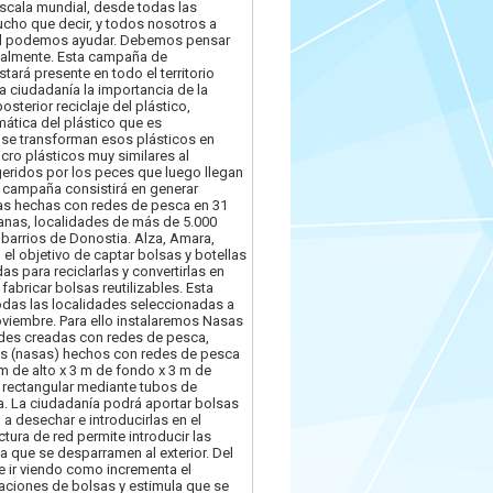
scala mundial, desde todas las
ho que decir, y todos nosotros a
dual podemos ayudar. Debemos pensar
ocalmente. Esta campaña de
tará presente en todo el territorio
la ciudadanía la importancia de la
osterior reciclaje del plástico,
ática del plástico que es
e transforman esos plásticos en
cro plásticos muy similares al
geridos por los peces que luego llegan
 campaña consistirá en generar
icas hechas con redes de pesca en 31
nas, localidades de más de 5.000
 barrios de Donostia. Alza, Amara,
 el objetivo de captar bolsas y botellas
s para reciclarlas y convertirlas en
 fabricar bolsas reutilizables. Esta
das las localidades seleccionadas a
oviembre. Para ello instalaremos Nasas
ades creadas con redes de pesca,
os (nasas) hechos con redes de pesca
m de alto x 3 m de fondo x 3 m de
 rectangular mediante tubos de
a. La ciudadanía podrá aportar bolsas
 a desechar e introducirlas en el
ctura de red permite introducir las
ita que se desparramen al exterior. Del
 ir viendo como incrementa el
aciones de bolsas y estimula que se