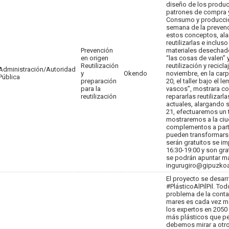
diseño de los produc
patrones de compra 
Consumo y producción
semana de la prevenc
estos conceptos, ala
reutilizarlas e inclus
Prevención
materiales desechado
en origen
“las cosas de valen” 
Reutilización
reutilización y recicla
Administración/Autoridad
y
Okendo
noviembre, en la carp
Pública
preparación
20, el taller bajo el 
para la
vascos”, mostrara com
reutilización
repararlas reutilizar
actuales, alargando s
21, efectuaremos un 
mostraremos a la ci
complementos a parti
pueden transformarse 
serán gratuitos se im
16:30-19:00 y son gra
se podrán apuntar ma
ingurugiro@gipuzkoa
El proyecto se desarr
#PlásticoAlPilPil. T
problema de la conta
mares es cada vez m
los expertos en 2050 
más plásticos que pe
debemos mirar a otro 