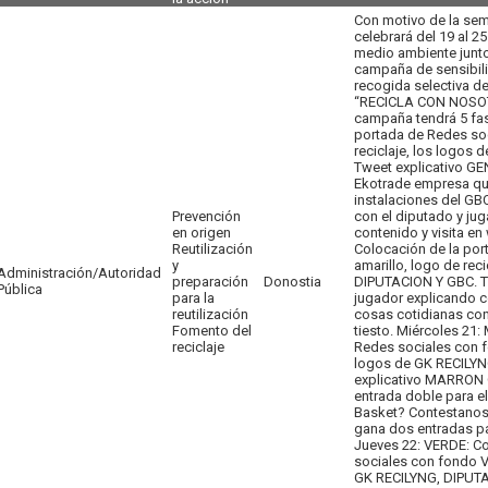
Con motivo de la sem
celebrará del 19 al 2
medio ambiente junt
campaña de sensibili
recogida selectiva de
“RECICLA CON NOSOT
campaña tendrá 5 fas
portada de Redes soc
reciclaje, los logos
Tweet explicativo GE
Ekotrade empresa que
instalaciones del GBC
Prevención
con el diputado y ju
en origen
contenido y visita en
Reutilización
Colocación de la por
y
amarillo, logo de rec
Administración/Autoridad
preparación
Donostia
DIPUTACION Y GBC. Tw
Pública
para la
jugador explicando 
reutilización
cosas cotidianas con
Fomento del
tiesto. Miércoles 21
reciclaje
Redes sociales con fo
logos de GK RECILYN
explicativo MARRON
entrada doble para el
Basket? Contestanos 
gana dos entradas pa
Jueves 22: VERDE: Co
sociales con fondo Ve
GK RECILYNG, DIPUTA