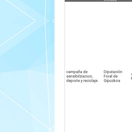
campaña de
Diputación
sensibilziacion,
Foral de
deporte y reciclaje.
Gipuzkoa