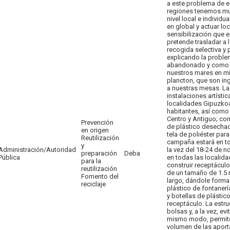
a este problema de e
regiones tenemos muc
nivel local e indivi
en global y actuar l
sensibilización que es
pretende trasladar a 
recogida selectiva y p
explicando la problem
abandonado y como s
nuestros mares en mi
plancton, que son in
a nuestras mesas. La
instalaciones artíst
localidades Gipuzkoa
habitantes, así como
Centro y Antiguo; con
Prevención
de plástico desechada
en origen
tela de poliéster para
Reutilización
campaña estará en to
y
Administración/Autoridad
la vez del 18-24 de n
preparación
Deba
Pública
en todas las localid
para la
construir receptácul
reutilización
de un tamaño de 1.5 
Fomento del
largo, dándole forma
reciclaje
plástico de fontanerí
y botellas de plástico
receptáculo. La estru
bolsas y, a la vez, ev
mismo modo, permite
volumen de las aport