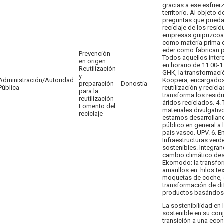
gracias a ese esfuerz
territorio. Al objeto
preguntas que pueda 
reciclaje de los resid
empresas guipuzcoana
como materia prima e
eder como fabrican p
Prevención
Todos aquellos inte
en origen
en horario de 11:00-1
Reutilización
GHK, la transformaci
y
Administración/Autoridad
Koopera, encargados d
preparación
Donostia
Pública
reutilización y recic
para la
transforma los resid
reutilización
áridos reciclados. 4.
Fomento del
materiales divulgati
reciclaje
estamos desarrolland
público en general a 
país vasco. UPV. 6. 
Infraestructuras verd
sostenibles. Integran
cambio climático des
Ekomodo: la transfor
amarillos en: hilos te
moquetas de coche, et
transformación de di
productos basándose e
La sostenibilidad en l
sostenible en su conj
transición a una eco